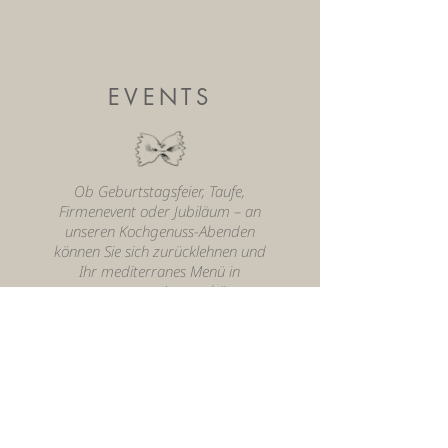
EVENTS
Ob Geburtstagsfeier, Taufe,
Firmenevent oder Jubiläum – an
unseren Kochgenuss-Abenden
können Sie sich zurücklehnen und
Ihr mediterranes Menü in
entspannter Atmosphäre
genießen. Wir kochen bei Ihnen
zuhause, am Veranstaltungsort,
oder in unseren gemütlichen
Räumlichkeiten.