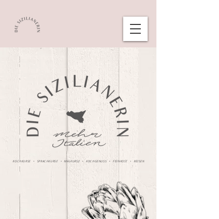
KOCHKURSE • SPRACHKURSE • MALKURSE • KOCHGENUSS • FEINKOST • REISEN