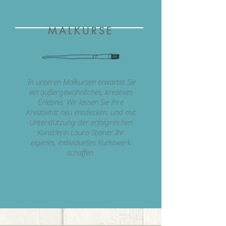
MALKURSE
In unseren Malkursen erwartet Sie
ein außergewöhnliches, kreatives
Erlebnis. Wir lassen Sie Ihre
Kreativität neu entdecken, und mit
Unterstützung der erfolgreichen
Künstlerin Laura Steiner Ihr
eigenes, individuelles Kunstwerk
schaffen.