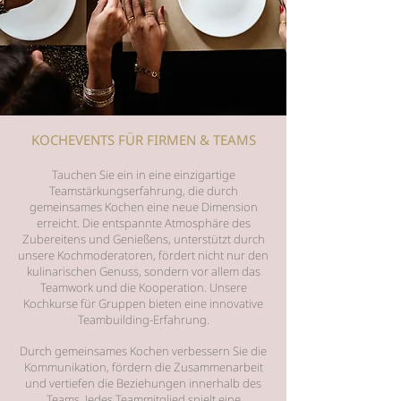
KOCHEVENTS FÜR FIRMEN & TEAMS
Tauchen Sie ein in eine einzigartige
Teamstärkungserfahrung, die durch
gemeinsames Kochen eine neue Dimension
erreicht. Die entspannte Atmosphäre des
Zubereitens und Genießens, unterstützt durch
unsere Kochmoderatoren, fördert nicht nur den
kulinarischen Genuss, sondern vor allem das
Teamwork und die Kooperation. Unsere
Kochkurse für Gruppen bieten eine innovative
Teambuilding-Erfahrung.
Durch gemeinsames Kochen verbessern Sie die
Kommunikation, fördern die Zusammenarbeit
und vertiefen die Beziehungen innerhalb des
Teams. Jedes Teammitglied spielt eine