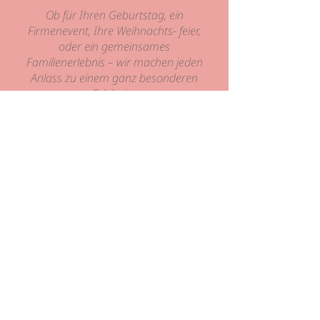
Ob für Ihren Geburtstag, ein
Firmenevent, Ihre Weihnachts- feier,
oder ein gemeinsames
Familienerlebnis – wir machen jeden
Anlass zu einem ganz besonderen
Erlebnis.
Verwöhnen Sie Ihre Gäste mit dem
„Dolce Vita Paket
“
:
Zubereiten, Kochen & Genießen.